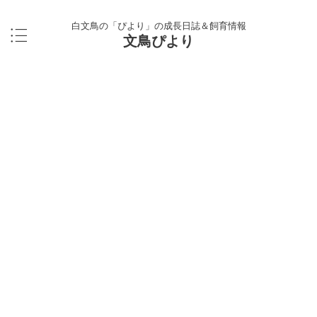
白文鳥の「ぴより」の成長日誌＆飼育情報
文鳥ぴより