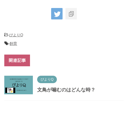
-
ぴよりQ
-
飼育
関連記事
ぴよりQ
文鳥が噛むのはどんな時？
ぴよりQ
文鳥のケージにフン切り網は使う？