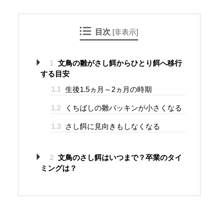
目次
[
非表示
]
1
文鳥の雛がさし餌からひとり餌へ移行
する目安
1.1
生後1.5ヵ月～2ヵ月の時期
1.2
くちばしの雛パッキンが小さくなる
1.3
さし餌に見向きもしなくなる
2
文鳥のさし餌はいつまで？卒業のタイ
ミングは？