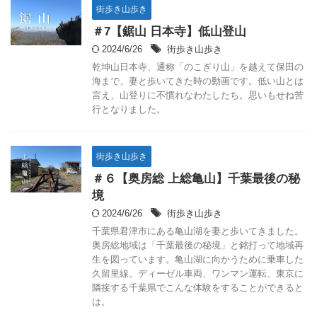
街歩き山歩き
＃7【鋸山 日本寺】低山登山
2024/6/26
街歩き山歩き
乾坤山日本寺、通称「のこぎり山」を越えて保田の
海まで、妻と歩いてきた時の動画です。低い山とは
言え、山登りに不慣れなわたしたち。思いもせね苦
行となりました。
街歩き山歩き
＃６【奥房総 上総亀山】千葉最後の秘
境
2024/6/26
街歩き山歩き
千葉県君津市にある亀山湖を妻と歩いてきました。
奥房総地域は「千葉最後の秘境」と銘打って地域再
生を図っています。亀山湖に向かうために乗車した
久留里線。ディーゼル車両、ワンマン運転、東京に
隣接する千葉県でこんな体験をすることができると
は。