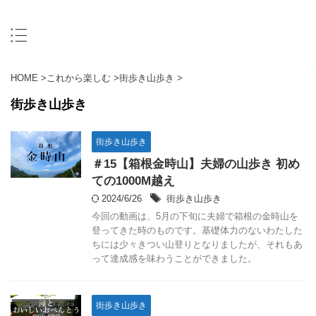
HOME
>
これから楽しむ
>
街歩き山歩き
>
街歩き山歩き
街歩き山歩き
＃15【箱根金時山】夫婦の山歩き 初め
ての1000M越え
2024/6/26
街歩き山歩き
今回の動画は、5月の下旬に夫婦で箱根の金時山を
登ってきた時のものです。基礎体力のないわたした
ちには少々きつい山登りとなりましたが、それもあ
って達成感を味わうことができました。
街歩き山歩き