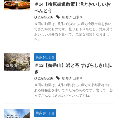
＃14【檜原街道散策】滝とおいしいお
べんとう
2024/6/26
街歩き山歩き
今回の動画は、5月の初めに夫婦で檜原街道を歩い
てきた時のものです。登りも下りもなし。滝を見て
おいしいお弁当を食べて、気楽な散策となりまし
た。
街歩き山歩き
＃13【御岳山】岩と苔 すばらしき山歩
き
2024/6/26
街歩き山歩き
今回の動画は、4月の半ばに夫婦で東京都青梅市に
ある御岳山を歩いてきた時のものです。岩って、苔
ってこんなにきれいだったんですね。
街歩き山歩き