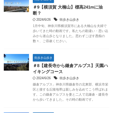
＃9【横須賀 大楠山】標高241mに油
断？
2024/6/26
街歩き山歩き
1月中旬、神奈川県横須賀市にある大楠山を夫婦で
歩いてきた時の動画です。私たちの勘違い・思い込
みから迷山歩となりました。思わずこぼす愚痴の
数々、ご容赦ください。
街歩き山歩き
＃8【建長寺から鎌倉アルプス】天園ハ
イキングコース
2024/6/26
街歩き山歩き
鎌倉アルプス」神奈川県鎌倉市の北東部、横浜市栄
区と接する丘陵地帯は親しみを込めてこう呼ばれま
す。この鎌倉アルプスを妻と二人で北鎌倉・建長寺
から歩いてきました。その時の動画です。