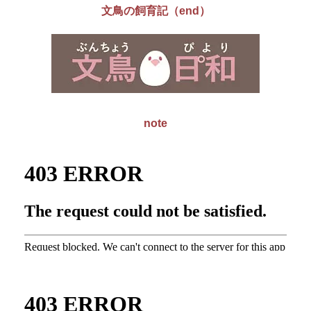
文鳥の飼育記（end）
note