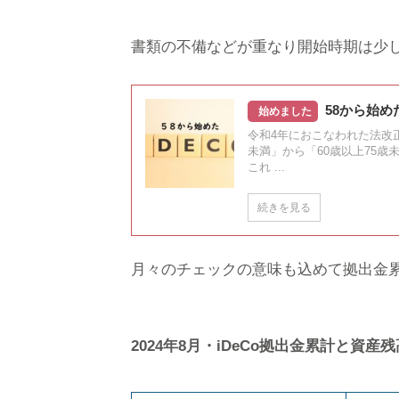
書類の不備などが重なり開始時期は少
58から始めた
始めました
令和4年におこなわれた法改正
未満」から「60歳以上75歳
これ ...
続きを見る
月々のチェックの意味も込めて拠出金
2024年8月・iDeCo拠出金累計と資産