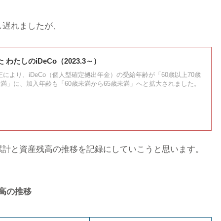
し遅れましたが、
 わたしのiDeCo（2023.3～）
により、iDeCo（個人型確定拠出年金）の受給年齢が「60歳以上70歳
未満」に、加入年齢も「60歳未満から65歳未満」へと拡大されました。
累計と資産残高の推移を記録にしていこうと思います。
残高の推移