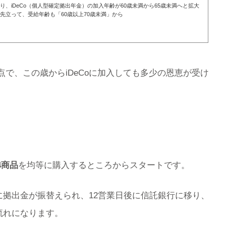
より、iDeCo（個人型確定拠出年金）の加入年齢が60歳未満から65歳未満へと拡大
先立って、受給年齢も「60歳以上70歳未満」から
点で、この歳からiDeCoに加入しても多少の恩恵が受け
4商品
を均等に購入するところからスタートです。
に拠出金が振替えられ、12営業日後に信託銀行に移り、
流れになります。