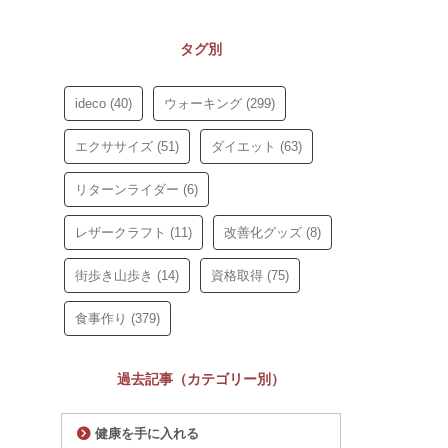
タグ別
ideco
(40)
ウォーキング
(299)
エクササイズ
(51)
ダイエット
(63)
リターンライダー
(6)
レザークラフト
(11)
改善化グッズ
(8)
街歩き山歩き
(14)
資格取得
(75)
食事作り
(379)
過去記事（カテゴリー別）
健康を手に入れる