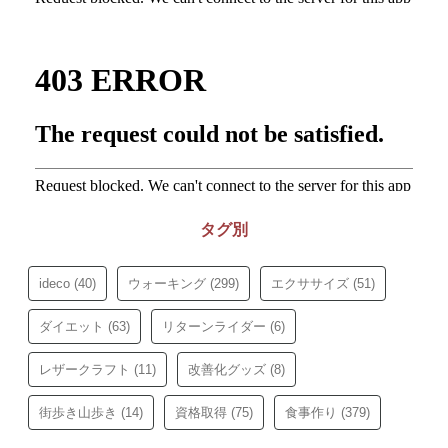
タグ別
ideco
(40)
ウォーキング
(299)
エクササイズ
(51)
ダイエット
(63)
リターンライダー
(6)
レザークラフト
(11)
改善化グッズ
(8)
街歩き山歩き
(14)
資格取得
(75)
食事作り
(379)