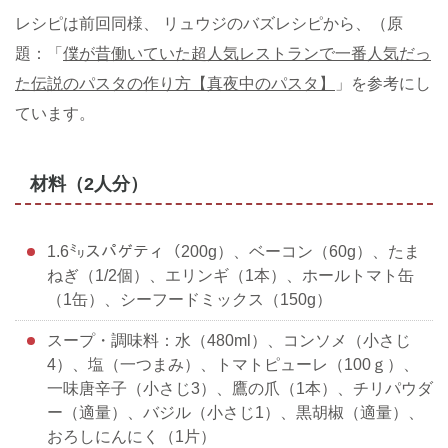
レシピは前回同様、 リュウジのバズレシピから、（原
題：「
僕が昔働いていた超人気レストランで一番人気だっ
た伝説のパスタの作り方【真夜中のパスタ】
」を参考にし
ています。
材料（2人分）
1.6㍉スパゲティ（200g）、ベーコン（60g）、たま
ねぎ（1/2個）、エリンギ（1本）、ホールトマト缶
（1缶）、シーフードミックス（150g）
スープ・調味料：水（480ml）、コンソメ（小さじ
4）、塩（一つまみ）、トマトピューレ（100ｇ）、
一味唐辛子（小さじ3）、鷹の爪（1本）、チリパウダ
ー（適量）、バジル（小さじ1）、黒胡椒（適量）、
おろしにんにく（1片）