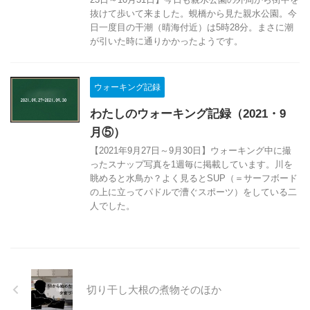
抜けて歩いて来ました。蜆橋から見た親水公園。今
日一度目の干潮（晴海付近）は5時28分。まさに潮
が引いた時に通りかかったようです。
ウォーキング記録
わたしのウォーキング記録（2021・9
月⑤）
【2021年9月27日～9月30日】ウォーキング中に撮
ったスナップ写真を1週毎に掲載しています。川を
眺めると水鳥か？よく見るとSUP（＝サーフボード
の上に立ってパドルで漕ぐスポーツ）をしている二
人でした。
切り干し大根の煮物そのほか